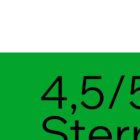
4,5/
Ster