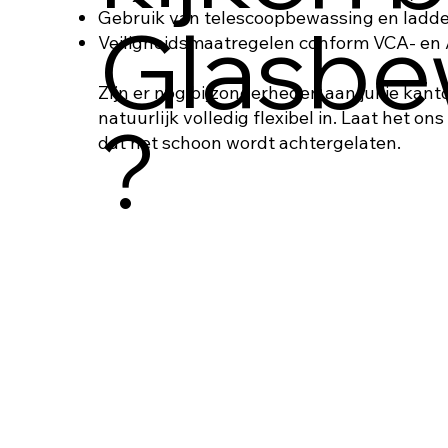
Gebruik van telescoopbewassing en ladde
Glasbe
Veiligheidsmaatregelen conform VCA- en 
Zijn er nog bijzonderheden aan jullie kant
natuurlijk volledig flexibel in. Laat het o
?
dat het schoon wordt achtergelaten.