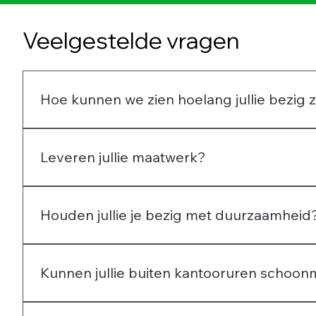
Veelgestelde vragen
Hoe kunnen we zien hoelang jullie bezig z
Onze schoonmakers maken gebruik van een in-klok syst
Leveren jullie maatwerk?
Ja, Iedere ruimte is anders, en wij geloven niet i
jouw bedrijf of woning De ideale planning en frequen
Houden jullie je bezig met duurzaamheid
Zeker, duurzaam werken vinden wij erg belangrijk.
Kunnen jullie buiten kantooruren schoo
We werken ook in de avond, maar niet in het weeken