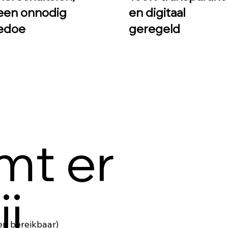
een onnodig
en digitaal
edoe
geregeld
mt er
ij
en bereikbaar)