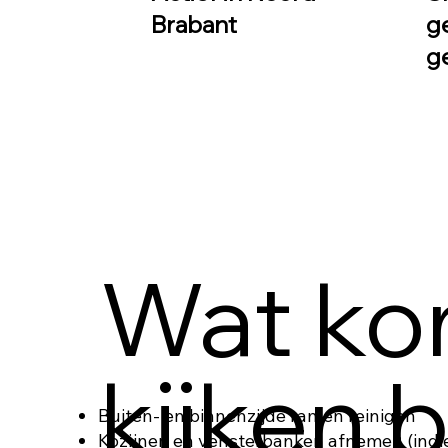
Brabant
g
g
Wat ko
kijken b
Buiten- en binnenzijde ramen reinigen
Kozijnen en vensterbanken afnemen (indi