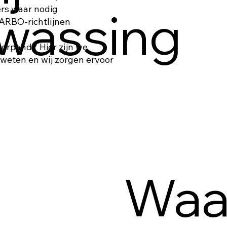
rs waar nodig
wassing
ARBO-richtlijnen
oorpand? Hier zijn we
ns weten en wij zorgen ervoor
Waa