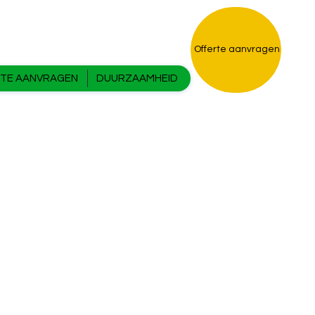
Offerte aanvragen
TE AANVRAGEN
DUURZAAMHEID