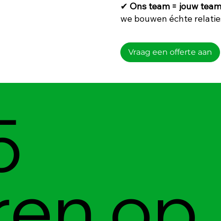
✔
Ons team
= jouw tea
we bouwen échte relatie
Vraag een offerte aan
5
ren op