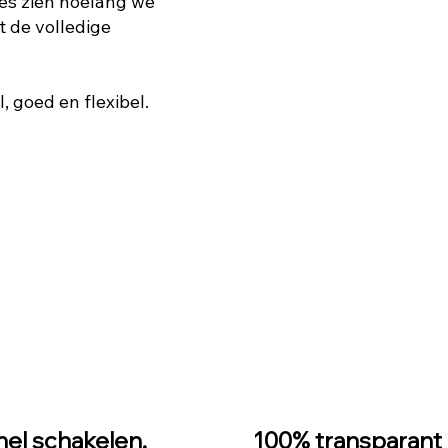
ies zien hoelang we
bt de volledige
l, goed en flexibel.
nel schakelen,
100% transparant