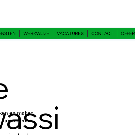
ENSTEN
WERKWIJZE
VACATURES
CONTACT
OFFER
e
assi
eiken en maken
, geen gedoe.