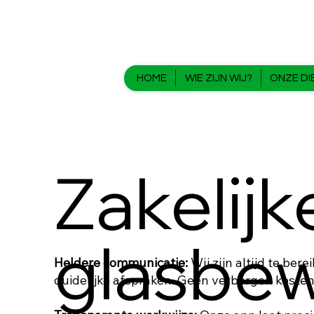
HOME
WIE ZIJN WIJ?
ONZE DI
Zakelijk
glasbew
Heldere communicatie:
Wij zijn altijd te ber
duidelijke afspraken. Geen verborgen kosten