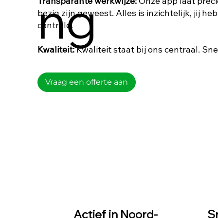
ng
Transparante werkwijze:
Onze app laat prec
bezig zijn geweest. Alles is inzichtelijk, jij he
controle.
Kwaliteit:
Kwaliteit staat bij ons centraal. Sne
Vraag een offerte aan
Actief in Noord-
S